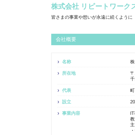
株式会社 リピートワーク
皆さまの事業や想いが永遠に続くように「
会社概要
名称
株
所在地
〒
千
代表
町
設立
2
事業内容
I
教
主
・